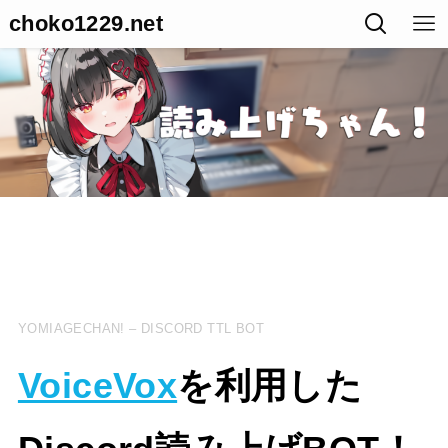
choko1229.net
YOMIAGECHAN! – DISCORD TTL BOT
VoiceVox
を利用した