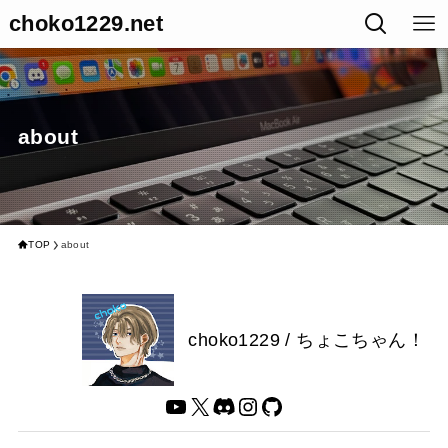
choko1229.net
about
TOP
about
choko1229 / ちょこちゃん！
YouTube
X
Discord
Instagram
GitHub